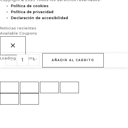
Política de cookies
Política de privacidad
Declaración de accesibilidad
Noticias recientes
Available Coupons
SALSA
Loading coupons...
-
+
AÑADIR AL CARRITO
OSTRAS
XL
12*907GR
cantidad